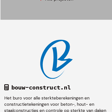
to
go
to
the
first
slide
bouw-construct.nl
Het buro voor alle sterkteberekeningen en
constructietekeningen voor beton-, hout- en
staalconstructies en controle op sterkte van daken