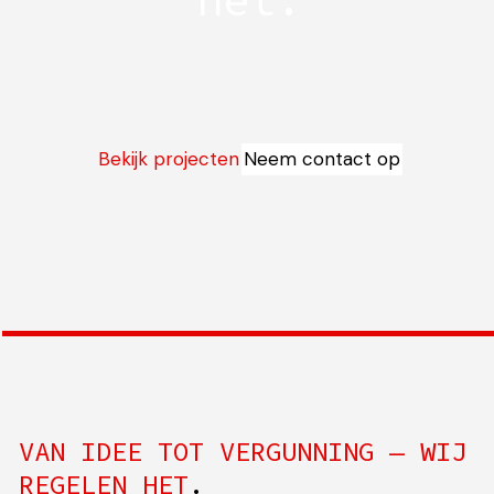
het.
VAN WONINGBOUW TOT UTILITEITSBOUW, VAN
HERBESTEMMING TOT VERDUURZAMING. VOOR WIE
WIL BOUWEN MET VISIE EN REALITEITSZIN.
Bekijk projecten
Neem contact op
VAN IDEE TOT VERGUNNING — WIJ
REGELEN HET
.