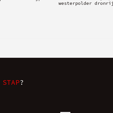
westerpolder dronri
 STAP
?