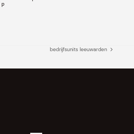
jp
bedrijfsunits leeuwarden
next
post: