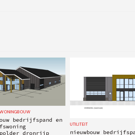
WONINGBOUW
ouw bedrijfspand en
UTILITEIT
fswoning
nieuwbouw bedrijfsp
polder dronrijp