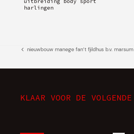
uitbreiding body sport
harlingen
nieuwbouw manege fan’t fjildhus b.v. marsum
previous
post:
KLAAR VOOR DE VOLGENDE