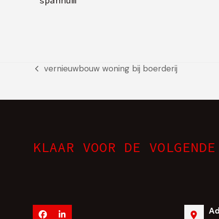
spannum
vernieuwbouw woning bij boerderij
previous
post:
KLAAR VOOR DE VOLGENDE
Ad
Facebook
LinkedIn