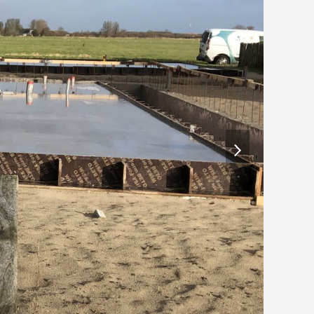
next
slide