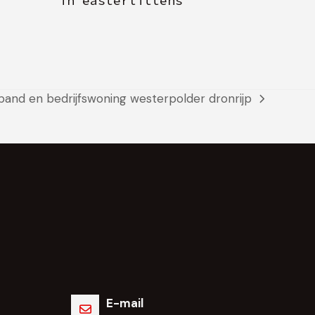
in easterlittens
pand en bedrijfswoning westerpolder dronrijp
E-mail