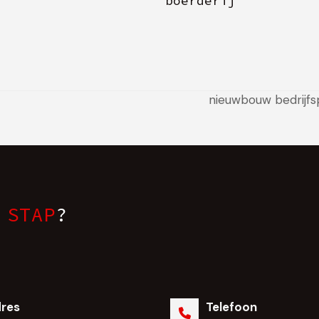
boerderij
nieuwbouw bedrijfs
next
post:
 STAP
?
res
Telefoon