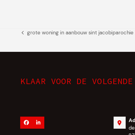
grote woning in aanbouw sint jacobiparochie
previous
post:
KLAAR VOOR DE VOLGENDE
Ad
Facebook
LinkedIn
de