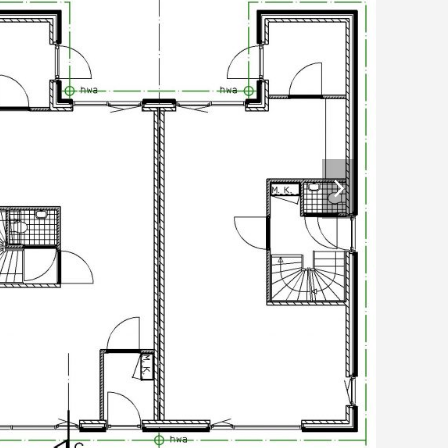
next
slide