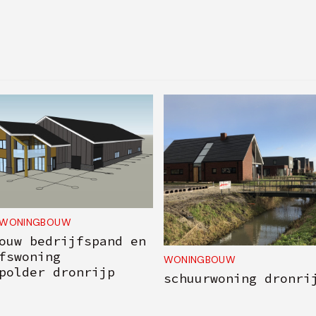
WONINGBOUW
ouw bedrijfspand en
fswoning
WONINGBOUW
polder dronrijp
schuurwoning dronri