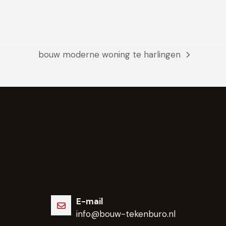
bouw moderne woning te harlingen
next
post:
E-mail
info@bouw-tekenburo.nl