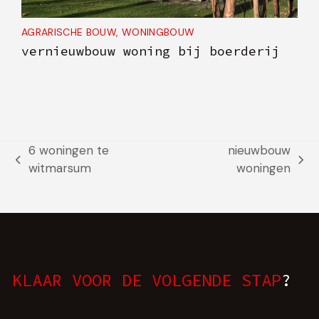
AGRARISCHE BOUW
,
WONINGBOUW
vernieuwbouw woning bij boerderij
6 woningen te
nieuwbouw
previous
next
witmarsum
woningen
post:
post:
KLAAR VOOR DE VOLGENDE STAP
?